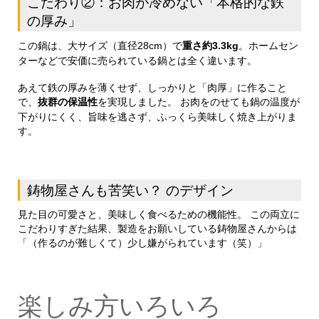
こだわり②：お肉が冷めない「本格的な鉄
の厚み」
この鍋は、大サイズ（直径28cm）で
重さ約3.3kg
。ホームセン
ターなどで安価に売られている鍋とは全く違います。
あえて鉄の厚みを薄くせず、しっかりと「肉厚」に作ること
で、
抜群の保温性
を実現しました。 お肉をのせても鍋の温度が
下がりにくく、旨味を逃さず、ふっくら美味しく焼き上がりま
す。
鋳物屋さんも苦笑い？ のデザイン
見た目の可愛さと、美味しく食べるための機能性。 この両立に
こだわりすぎた結果、製造をお願いしている鋳物屋さんからは
「（作るのが難しくて）少し嫌がられています（笑）」
楽しみ方いろいろ