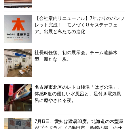
【会社案内リニューアル】7年ぶりのパンフ
レット完成！「モノづくりサステナフェ
ア」出展と私たちの進化
社長就任後、初の展示会。チーム遠藤木
型、新たな一歩。
名古屋市北区のレトロ銭湯「はぎの湯」。
体感18度の優しい水風呂と、足付き電気風
呂に癒やされる夜。
7月13日、愛知は猛暑33度。北海道の木型屋
がプチドライブで半田市「亀崎の湯」のサ