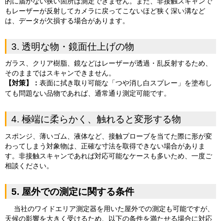
的に届かない狭い箇所は測定できません。また、非接触スキャンで
もレーザーが反射してカメラに戻ってこないほど狭く深い溝など
は、データが欠損する場合があります。
3. 透明な物・鏡面仕上げの物
ガラス、クリア樹脂、鏡などはレーザーが透過・乱反射するため、
そのままではスキャンできません。
【対策】：
表面に拭き取り可能な「つや消し白スプレー」を塗布し
ても問題ない品物であれば、通常通り測定可能です。
4. 極端に柔らかく、触れると変形する物
スポンジ、薄いゴム、液体など、接触プローブを当てた際に形が変
わってしまう対象物は、正確な寸法を取得できない場合がありま
す。非接触スキャンであれば対応可能なケースも多いため、一度ご
相談ください。
5. 屋外での測定に関する条件
当社のワイドエリア測定器を用いた屋外での測定も可能ですが、
天候の影響を大きく受けるため、以下の条件を満たせる場合に対応