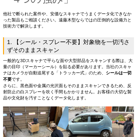
他社で断られた案件や、安価なスキャナでうまくデータ化できなか
った製品もご相談ください。遠藤木型ならではの圧倒的な設備力と
技術力で解決します。
1. 【シール・スプレー不要】対象物を一切汚さ
ずそのままスキャン
一般的な3Dスキャナで平らな面や大型部品をスキャンする際は、大
量の目印（マーカーシール）を貼る必要があります。当社のスキャ
ナはカメラが自動追尾する「トラッカー式」のため、
シールは一切
不要
です。
さらに、黒色面や金属の光沢面もそのままスキャンできるため、反
射防止の白スプレーを吹く手間もかかりません。お客様の大切な製
品や文化財を汚すことなくデータ化します。