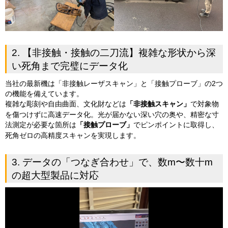
2. 【非接触・接触の二刀流】複雑な形状から深
い死角まで完璧にデータ化
当社の最新機は「非接触レーザスキャン」と「接触プローブ」の2つ
の機能を備えています。
複雑な彫刻や自由曲面、文化財などは
「非接触スキャン」
で対象物
を傷つけずに高速データ化。光が届かない深い穴の奥や、精密な寸
法測定が必要な箇所は
「接触プローブ」
でピンポイントに取得し、
死角ゼロの高精度スキャンを実現します。
3. データの「つなぎ合わせ」で、数m〜数十m
の超大型製品に対応