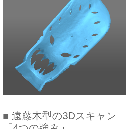
■ 遠藤木型の3Dスキャン
「4つの強み」