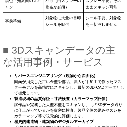
黒色・光沢面のスキ
不可（白スプレーの
スプレー不要。その
ャン
塗布が必須）
ままスキャン可能
対象物に大量の目印
シール不要。対象物
事前準備
シールを貼付
を一切汚しません
■ 3Dスキャンデータの主
な活用事例・サービス
リバースエンジニアリング（現物から図面化）
図面が消失した古い金型や部品、職人が手加工で作ったマス
ターモデルを高精度にスキャンし、最新の3D-CADデータとし
て復元します。
製造現場の品質保証・寸法検査（カラーマップ評価）
試作品や完成した大型木型をスキャンし、元の3Dデータ通り
に仕上がっているかを厳密に検査。製品全体の歪みやズレを
カラーマップ等で視覚的に評価します。
歴史的建造物・建築物のデジタルアーカイブ