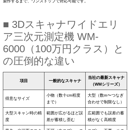
製作するまで、ワンストップで対応可能です。
■ 3Dスキャナワイドエリ
ア三次元測定機 WM-
6000（100万円クラス）と
の圧倒的な違い
当社の最新スキャナ
項目
一般的なスキャナ
（WMシリーズ）
小物（数十cm程度
大型（数m〜つなぎ
得意なサイズ
まで）
合わせで制限なし）
大型スキャン時の精
範囲が広がるほど誤
広範囲でも誤差の蓄
度
差が蓄積し歪む
積がなく高精度