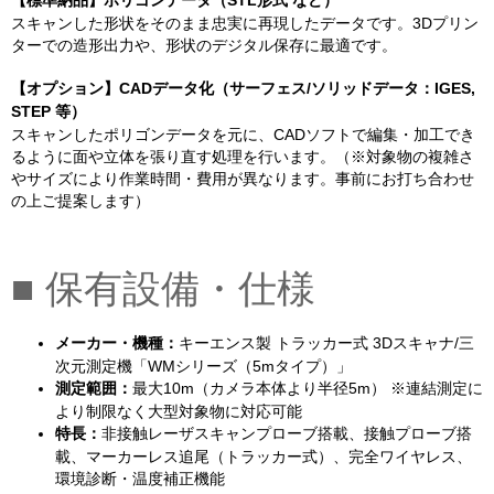
スキャンした形状をそのまま忠実に再現したデータです。3Dプリン
ターでの造形出力や、形状のデジタル保存に最適です。
【オプション】CADデータ化（サーフェス/ソリッドデータ：IGES,
STEP 等）
スキャンしたポリゴンデータを元に、CADソフトで編集・加工でき
るように面や立体を張り直す処理を行います。（※対象物の複雑さ
やサイズにより作業時間・費用が異なります。事前にお打ち合わせ
の上ご提案します）
■ 保有設備・仕様
メーカー・機種：
キーエンス製 トラッカー式 3Dスキャナ/三
次元測定機「WMシリーズ（5mタイプ）」
測定範囲：
最大10m（カメラ本体より半径5m） ※連結測定に
より制限なく大型対象物に対応可能
特長：
非接触レーザスキャンプローブ搭載、接触プローブ搭
載、マーカーレス追尾（トラッカー式）、完全ワイヤレス、
環境診断・温度補正機能